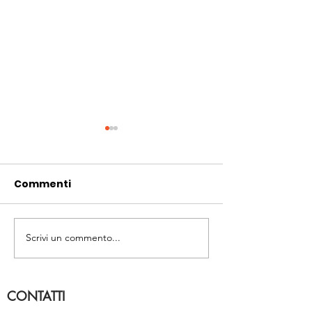
Commenti
PROMO NATAL
Scrivi un commento...
LA NOSTRA PRIMA
STAZIONE
FOTOVOLTAICA
CONTATTI