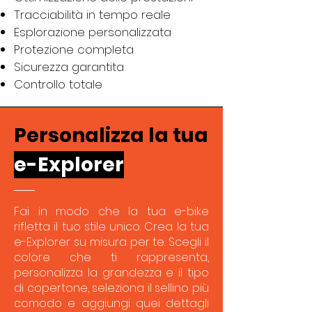
Tracciabilità in tempo reale
Esplorazione personalizzata
Protezione completa
Sicurezza garantita
Controllo totale
Personalizza la tua
e-Explorer
Fai in modo che la tua e-bike
rifletta il tuo stile unico. Crea la tua
e-Explorer su misura per te. Scegli il
colore che ti rappresenta,
personalizza la grandezza e il tipo
di copertone, seleziona il sellino più
comodo e aggiungi quei dettagli