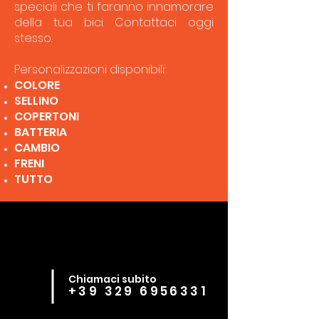
speciali che ti faranno innamorare
della tua bici. Contattaci oggi
stesso.
Personalizzazioni disponibili:
COLORE
SELLINO
COPERTONI
BATTERIA
CAMBIO
FRENI
TUTTO
Chiamaci subito
+39 329 6956331