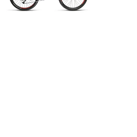
e
-AllRoad
Scopri di più
e
-Explorer
Scopri di più