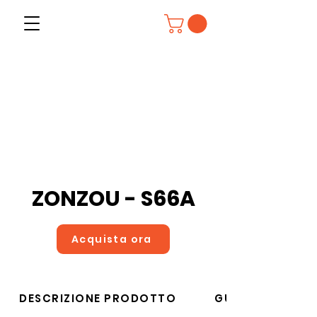
ZONZOU - S66A
Acquista ora
DESCRIZIONE PRODOTTO
GUIDA ALLE TAG