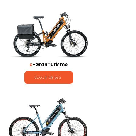
e
-GranTurismo
Scopri di più