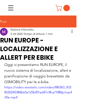
Post
Martina Vittonetto
5 ott 2022
Tempo di lettura: 1 min
RUN EUROPE -
LOCALIZZAZIONE E
ALLERT PER EBIKE
Oggi vi presentiamo RUN EUROPE, il 
nuovo sistema di localizzazione, allert e 
pianificazione di viaggio brevettato da 
G5MOBILITY per le e-bike.
https://video.wixstatic.com/video/8f6363_433
8520245384b63a125bf01ad47c9ba/1080p/mp4
/file.mp4