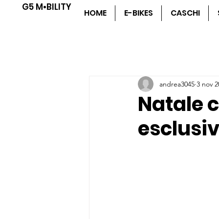
G5 M•BILITY
HOME
E-BIKES
CASCHI
andrea3045
3 nov 2
Natale 
esclusi