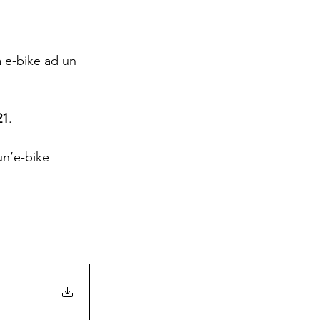
a e-bike ad un 
21
.
un’e-bike 