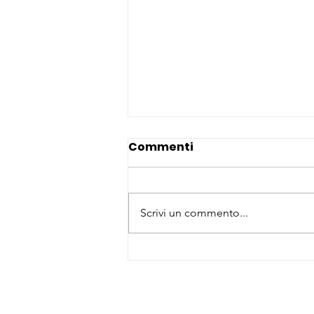
Commenti
Scrivi un commento...
Il bello è il viaggio con le
e-bike 100% made in
Italy di G5Mobility