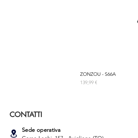
ZONZOU - S66A
Prezzo
139,99 €
CONTATTI
Sede operativa