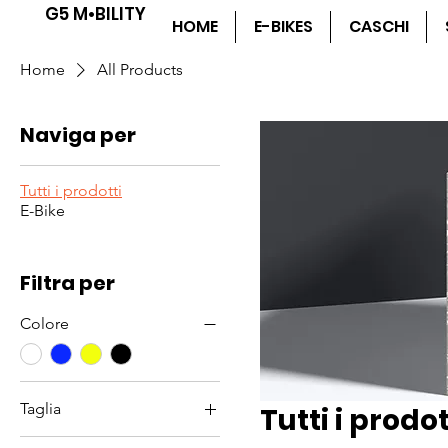
G5 M•BILITY
HOME
E-BIKES
CASCHI
Home
All Products
Naviga per
Tutti i prodotti
E-Bike
Filtra per
Colore
Taglia
Tutti i prodot
L-XXL