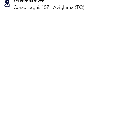
Where are we
Corso Laghi, 157 -
Avigliana (TO)
+39 329 695 6331
info@g5mobility.it
LEGAL INFO
Privacy Policy
Cookie
Contacts
Registered office:
Via di Dentro Casa Dania 5
15070 Tagliolo del Monferrato (AL)