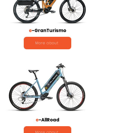
e
-GranTurismo
More about
e
-AllRoad
More about